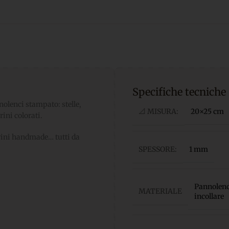
Specifiche tecniche
nolenci stampato: stelle,
📐 MISURA:
20×25 cm
rini colorati.
erini handmade… tutti da
SPESSORE:
1 mm
Pannolenci
MATERIALE
incollare