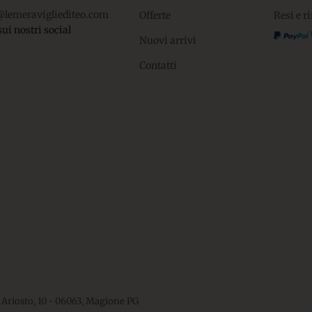
@lemeravigliediteo.com
Offerte
Resi e r
sui nostri social
Nuovi arrivi
Contatti
 Ariosto, 10 • 06063, Magione PG