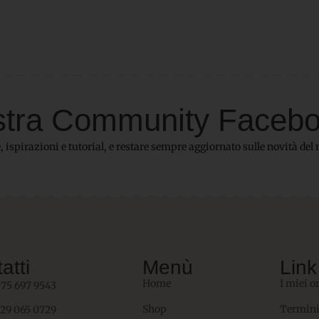
 nostra Community Faceb
 ispirazioni e tutorial, e restare sempre aggiornato sulle novità del 
atti
Menù
Link 
Home
I miei o
075 697 9543
Shop
Termini
329 065 0729