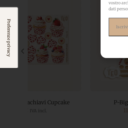
vostro arc
dati perso
ake
P-Big-4 Tazze Ginger
11,60
€
IVA incl.