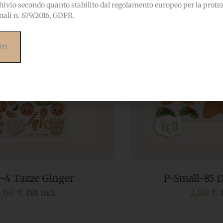
hivio secondo quanto stabilito dal regolamento europeo per la prote
nali n. 679/2016, GDPR.
P-Small-85 Dolci Stelline
2,00
€
IVA incl.