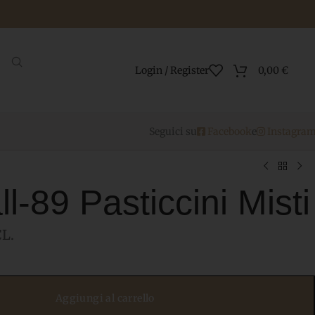
Login / Register
0,00
€
Seguici su
Facebook
e
Instagra
l-89 Pasticcini Misti
L.
Aggiungi al carrello