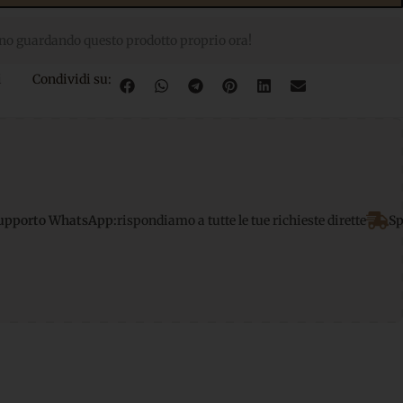
no guardando questo prodotto proprio ora!
i
Condividi su:
sApp:
rispondiamo a tutte le tue richieste dirette
Spedizione grat