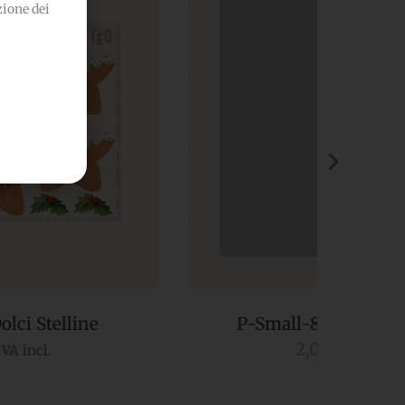
zione dei
P-Small-84 Casette Glassate
2,00
€
IVA incl.