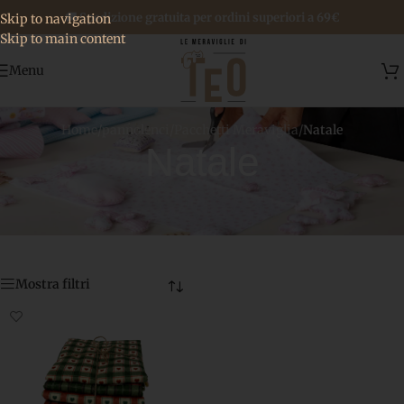
🚚 Spedizione gratuita per ordini superiori a 69€
Skip to navigation
Skip to main content
Menu
Home
/
pannolenci
/
Pacchetti Meraviglia
/
Natale
Natale
Mostra filtri