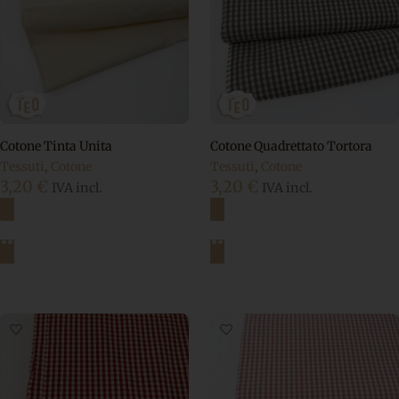
Cotone Tinta Unita
Cotone Quadrettato Tortora
Tessuti
,
Cotone
Tessuti
,
Cotone
3,20
€
3,20
€
IVA incl.
IVA incl.
Aggiungi al carrello
Aggiungi al carrello