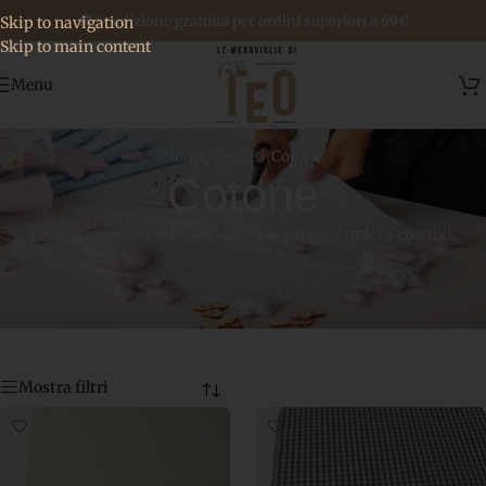
🚚 Spedizione gratuita per ordini superiori a 69€
Skip to navigation
Skip to main content
Menu
Home
/
Tessuti
/
Cotone
Cotone
Tessuti in cotone di alta qualità per progetti unici e creativi.
Mostra filtri