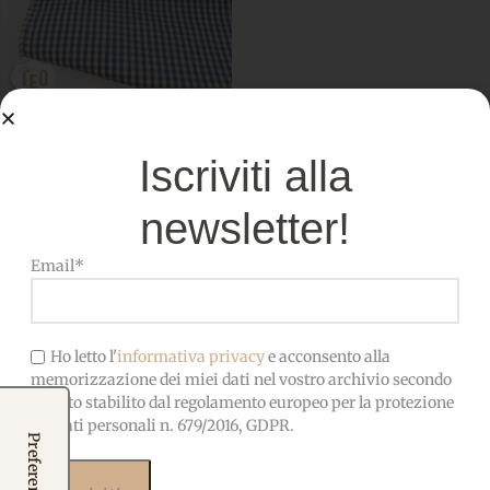
Cotone Quadrettato Celeste
Polvere
Iscriviti alla
Tessuti
,
Cotone
3,20
€
IVA incl.
newsletter!
Aggiungi al carrello
Email*
RECENSIONI
Ho letto l'
informativa privacy
e acconsento alla
memorizzazione dei miei dati nel vostro archivio secondo
Cosa dicono i clienti di noi
quanto stabilito dal regolamento europeo per la protezione
dei dati personali n. 679/2016, GDPR.