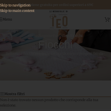
🚚 Spedizione gratuita per ordini superiori a 69€
Skip to navigation
Skip to main content
Menu
Home
/
Sagome Fustellate
/
Fiocchi
Fiocchi
Bellissimi fiocchi per decorare bomboniere e progetti fai-da-
te.
Mostra filtri
Non è stato trovato nessun prodotto che corrisponde alla tua
selezione.