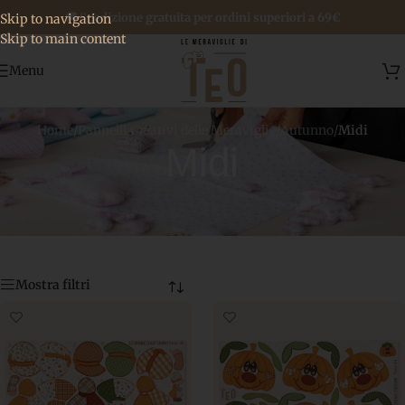
🚚 Spedizione gratuita per ordini superiori a 69€
Skip to navigation
Skip to main content
Menu
Home
/
Pannelli Creativi delle Meraviglie
/
Autunno
/
Midi
Midi
Mostra filtri