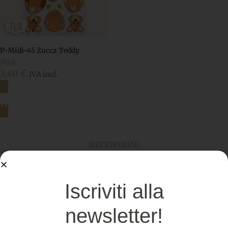
P-Midi-45 Zucca Teddy
Midi
3,40
€
IVA incl.
Aggiungi al carrello
RECENSIONI
Cosa dicono i clienti di noi
Iscriviti alla
newsletter!