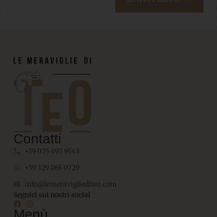
Contatti
+39 075 697 9543
+39 329 065 0729
info@lemeravigliediteo.com
Seguici sui nostri social
Menù