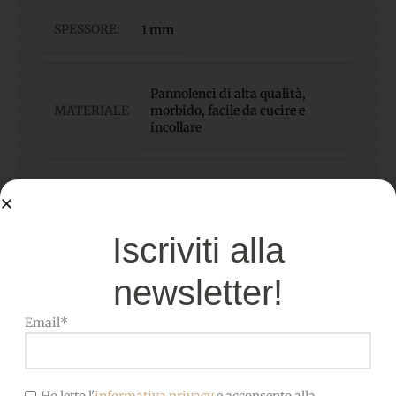
SPESSORE:
1 mm
Pannolenci di alta qualità,
MATERIALE
morbido, facile da cucire e
incollare
OEKO-TEX-Privo di sostanze
CERTIFICATO
nocive, adatto anche ai
bambini
Iscriviti alla
newsletter!
Email*
Ho letto l'
informativa privacy
e acconsento alla