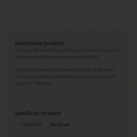
Descrizione prodotto:
Un pannello natalizio perfetto per creare mini calze
segnaposto dal gusto caldo e tradizionale.
Ogni calza è decorata con motivi tipici delle feste,
scritte calligrafiche e dettagli scozzesi, con 6 cuori
“Auguri” abbinati.
Specifiche tecniche
📐 MISURA:
20×25 cm