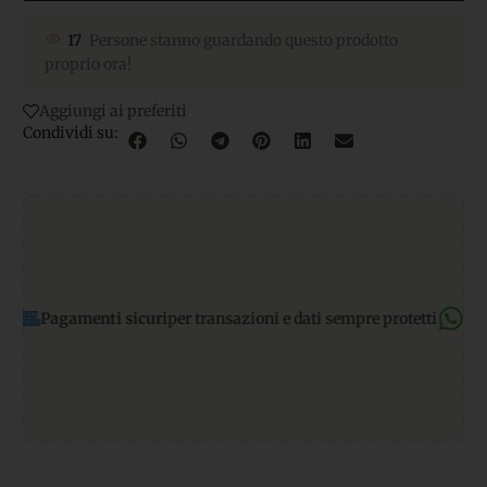
17
Persone stanno guardando questo prodotto
proprio ora!
Aggiungi ai preferiti
Condividi su:
amenti sicuri
per transazioni e dati sempre protetti
Supporto Wh