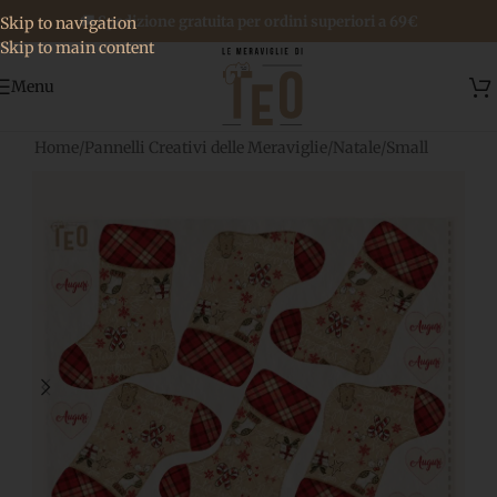
🚚 Spedizione gratuita per ordini superiori a 69€
Skip to navigation
Skip to main content
Menu
Home
/
Pannelli Creativi delle Meraviglie
/
Natale
/
Small