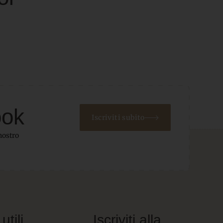
ook
Iscriviti subito
nostro
utili
Iscriviti alla