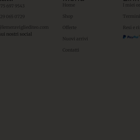
Home
I miei o
075 697 9543
Shop
Termini
329 065 0729
@lemeravigliediteo.com
Offerte
Resi e r
sui nostri social
Nuovi arrivi
Contatti