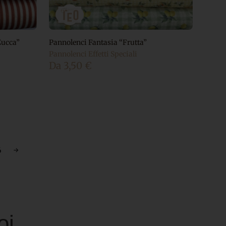
Zucca”
Pannolenci Fantasia “Frutta”
Pannolenci Effetti Speciali
Da
3,50
€
6
→
oi