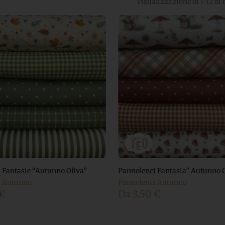
Visualizzazione di 1-12 di 6
 Fantasie “Autunno Oliva”
Pannolenci Fantasia” Autunno 
i Autunno
Pannolenci Autunno
€
Da
3,50
€