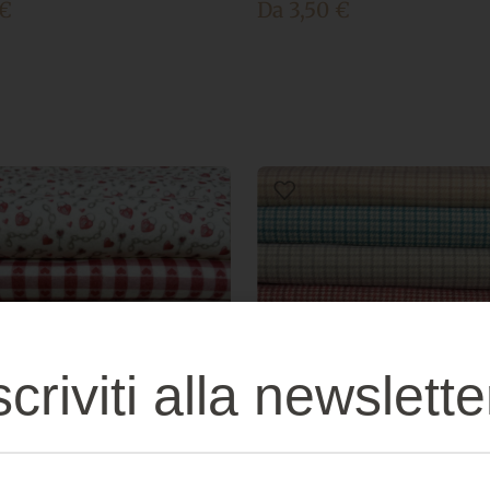
€
Da
3,50
€
scriviti alla newslette