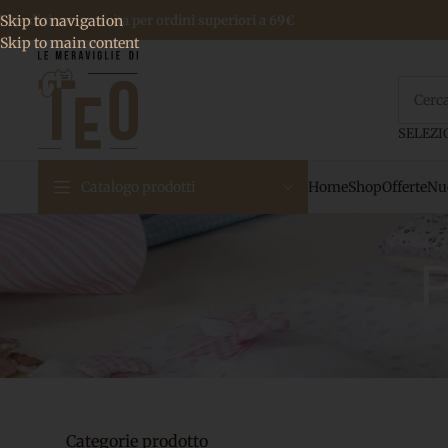
 Spedizione gratuita per ordini superiori a 69€
Skip to navigation
Skip to main content
Home
Shop
Offerte
Nuo
Catalogo prodotti
P
Categorie prodotto