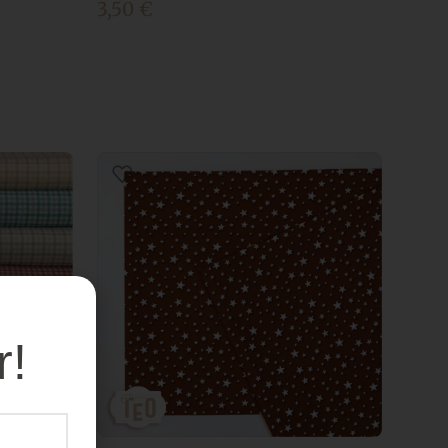
3,50
€
r!