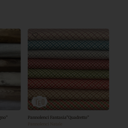
gno”
Pannolenci Fantasia”Quadretto”
Pannolenci Natale