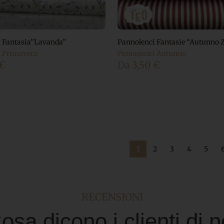
 Fantasia”Lavanda”
Pannolenci Fantasie “Autunno 
i Primavera
Pannolenci Autunno
€
Da
3,50
€
1
2
3
4
5
RECENSIONI
osa dicono i clienti di n