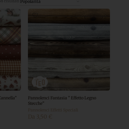
8 risultati
Cannella”
Pannolenci Fantasia ” Effetto Legno
Stecche”
Pannolenci Effetti Speciali
Da
3,50
€