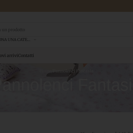
SELEZIONA UNA CATEGORIA
vi arrivi
Contatti
Home
/
Pannolenci Fantasia
annolenci Fantas