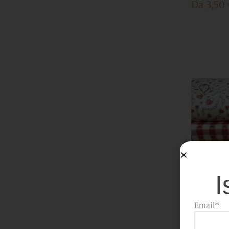
Da
3,50
I
Email*