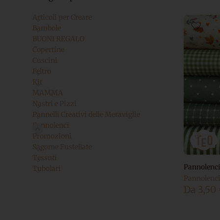
Articoli per Creare
Bambole
BUONI REGALO
Copertine
Cuscini
Feltro
Kit
MAMMA
Nastri e Pizzi
Pannelli Creativi delle Meraviglie
Pannolenci
Promozioni
Sagome Fustellate
Tessuti
Pannolenci
Tubolari
Pannolenc
Da
3,50