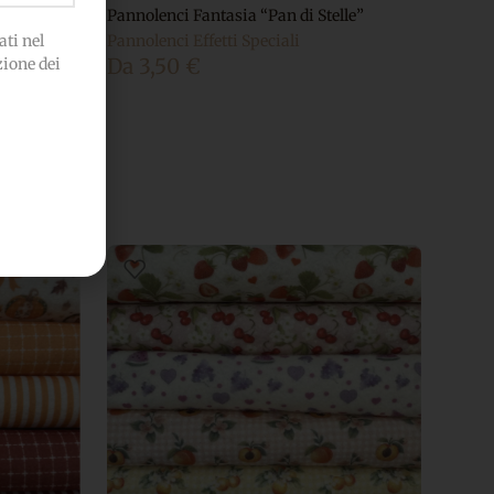
 de poule”
Pannolenci Fantasia “Pan di Stelle”
ti nel
Pannolenci Effetti Speciali
Da
3,50
€
zione dei