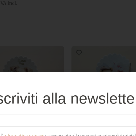
IVA incl.
scriviti alla newslette
l'
informativa privacy
e acconsento alla memorizzazione dei miei da