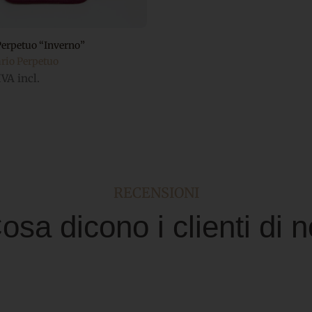
Perpetuo “Inverno”
ario Perpetuo
IVA incl.
RECENSIONI
osa dicono i clienti di n