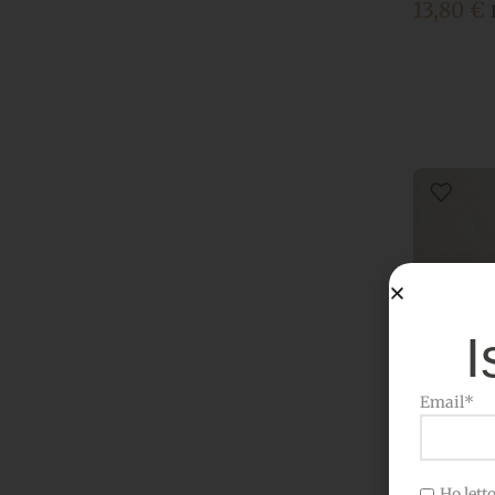
13,80
€
I
Email*
Ho letto 