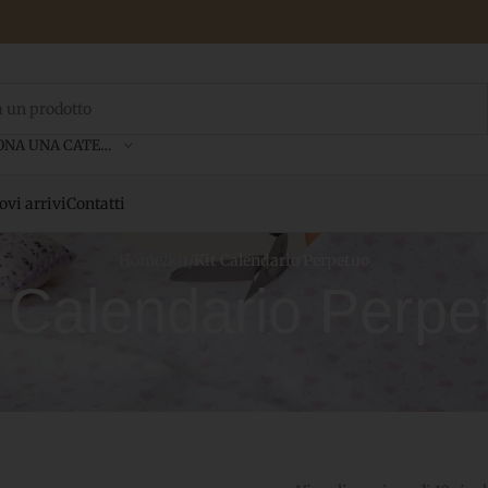
SELEZIONA UNA CATEGORIA
vi arrivi
Contatti
Home
/
kit
/
Kit Calendario Perpetuo
t Calendario Perpe