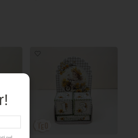
r!
ti nel