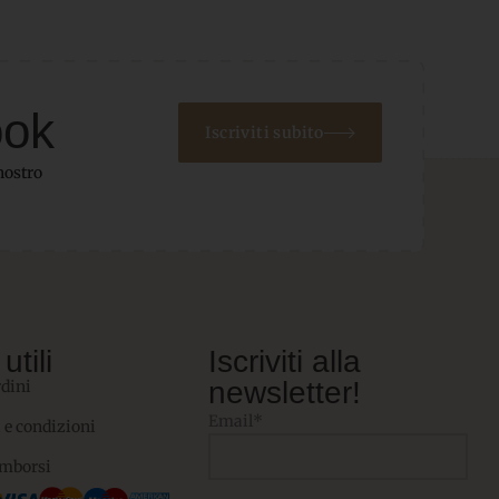
ook
Iscriviti subito
nostro
utili
Iscriviti alla
newsletter!
rdini
Email*
 e condizioni
imborsi