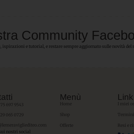
 nostra Community Faceb
 ispirazioni e tutorial, e restare sempre aggiornato sulle novità del 
atti
Menù
Link 
Home
I miei o
075 697 9543
Shop
Termini
329 065 0729
@lemeravigliediteo.com
Offerte
Resi e r
sui nostri social