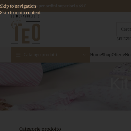
 Spedizione gratuita per ordini superiori a 69€
Skip to navigation
Skip to main content
Home
Shop
Offerte
Nuo
Catalogo prodotti
Ki
Categorie prodotto