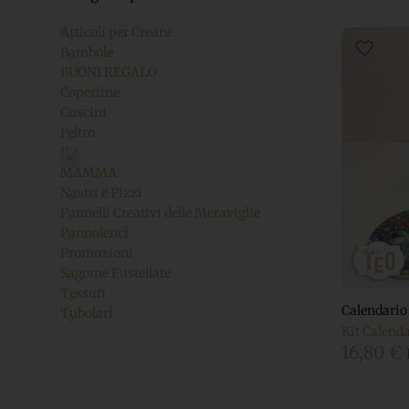
Articoli per Creare
Bambole
BUONI REGALO
Copertine
Cuscini
Feltro
Kit
MAMMA
Nastri e Pizzi
Pannelli Creativi delle Meraviglie
Pannolenci
Promozioni
Sagome Fustellate
Tessuti
Calendario
Tubolari
Kit Calend
16,80
€