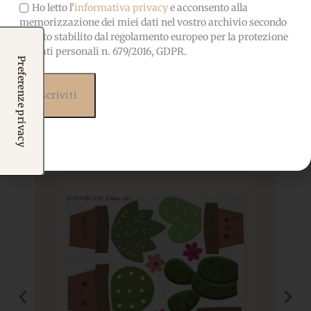
Ho letto l'
informativa privacy
e acconsento alla
memorizzazione dei miei dati nel vostro archivio secondo
quanto stabilito dal regolamento europeo per la protezione
dei dati personali n. 679/2016, GDPR.
Prodotti correlati
Potrebbero interessarti
anche...