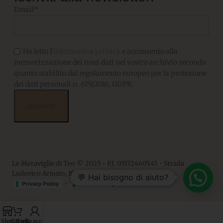
Email*
Ho letto l'
informativa privacy
e acconsento alla
memorizzazione dei miei dati nel vostro archivio secondo
quanto stabilito dal regolamento europeo per la protezione
dei dati personali n. 679/2016, GDPR.
Le Meraviglie di Teo © 2025 • P.I. 03572460545 • Strada
Ludovico Ariosto, 10 • 06063, Magione PG
💬 Hai bisogno di aiuto?
•
Privacy Policy
Cookie Policy
Shop
Carrello
Il mio account