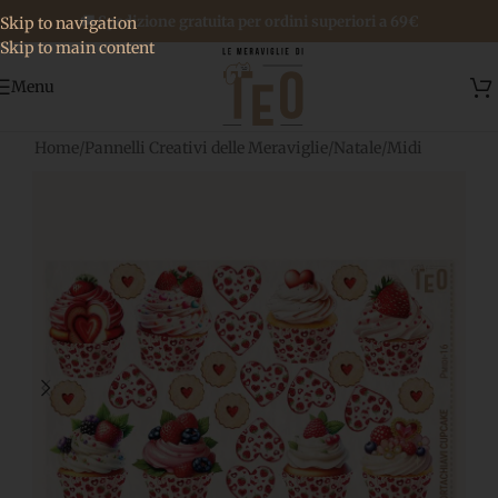
🚚 Spedizione gratuita per ordini superiori a 69€
Skip to navigation
Skip to main content
Menu
Home
/
Pannelli Creativi delle Meraviglie
/
Natale
/
Midi