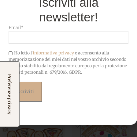
Iscriviti alla
newsletter!
Email*
Ho letto l'
informativa privacy
e acconsento alla
P-Small-69 Portachiavi
P-143 Buona Pasqua Con Le 3
memorizzazione dei miei dati nel vostro archivio secondo
Piantine Grasse
Comari
quanto stabilito dal regolamento europeo per la protezione
Primavera
,
Small
Primavera
,
Classic
dei dati personali n. 679/2016, GDPR.
2,00
€
5,80
€
IVA incl.
IVA incl.
Aggiungi al carrello
Aggiungi al carrello