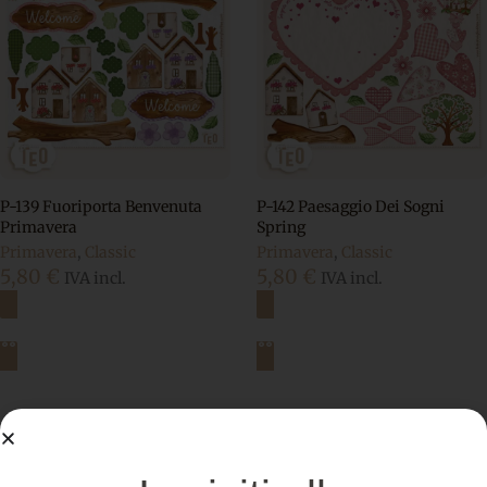
P-139 Fuoriporta Benvenuta
P-142 Paesaggio Dei Sogni
Primavera
Spring
Primavera
,
Classic
Primavera
,
Classic
5,80
€
5,80
€
IVA incl.
IVA incl.
Aggiungi al carrello
Aggiungi al carrello