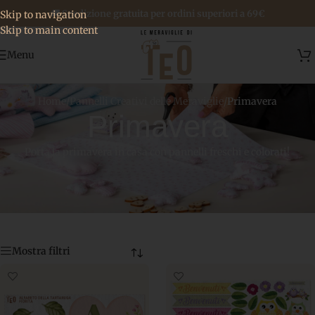
🚚 Spedizione gratuita per ordini superiori a 69€
Skip to navigation
Skip to main content
Menu
Home
/
Pannelli Creativi delle Meraviglie
/
Primavera
Primavera
Porta la primavera in casa con pannelli freschi e colorati!
Mostra filtri