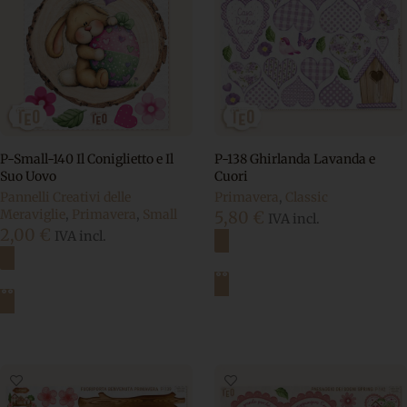
P-Small-140 Il Coniglietto e Il
P-138 Ghirlanda Lavanda e
Suo Uovo
Cuori
Pannelli Creativi delle
Primavera
,
Classic
Meraviglie
,
Primavera
,
Small
5,80
€
IVA incl.
2,00
€
IVA incl.
Aggiungi al carrello
Aggiungi al carrello