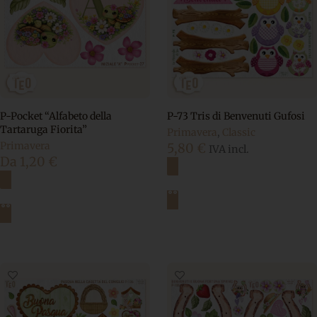
P-Pocket “Alfabeto della
P-73 Tris di Benvenuti Gufosi
Tartaruga Fiorita”
Primavera
,
Classic
Primavera
5,80
€
IVA incl.
Da
1,20
€
Aggiungi al carrello
Scegli