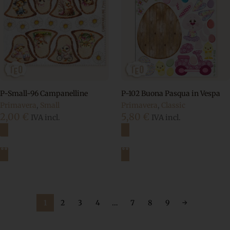
P-Small-96 Campanelline
P-102 Buona Pasqua in Vespa
Primavera
,
Small
Primavera
,
Classic
2,00
€
5,80
€
IVA incl.
IVA incl.
Aggiungi al carrello
Aggiungi al carrello
1
2
3
4
…
7
8
9
→