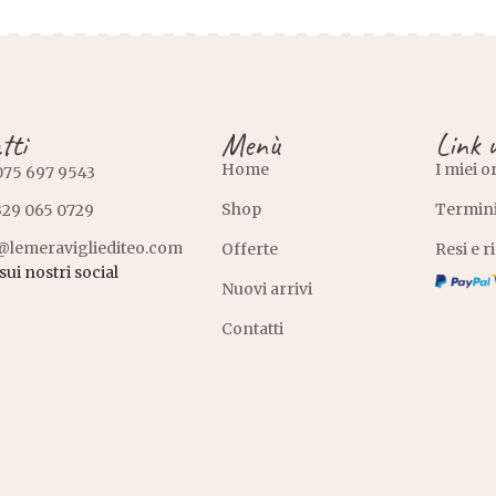
tti
Menù
Link u
Home
I miei o
075 697 9543
Shop
Termini
329 065 0729
@lemeravigliediteo.com
Offerte
Resi e 
sui nostri social
Nuovi arrivi
Contatti