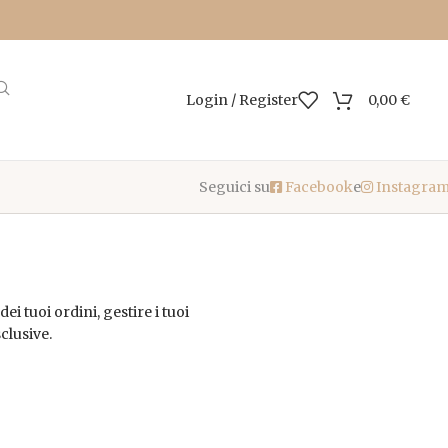
Login / Register
0,00
€
Seguici su
Facebook
e
Instagra
ei tuoi ordini, gestire i tuoi
sclusive.