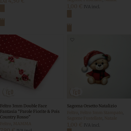
Da
4,50
€
1,00
€
IVA incl.
Scegli
Aggiungi al carrello
Feltro 3mm Double Face
Sagoma Orsetto Natalizio
Fantasia “Parole Fiorite & Pois
Feltro
,
Feltro 3mm Stampato
,
Country Rosso”
Sagome Fustellate
,
Natale
Feltro
,
MAMMA
1,00
€
IVA incl.
7,90
€
IVA incl.