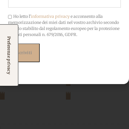
Ho letto l'
informativa privacy
e acconsento alla
memorizzazione dei miei dati nel vostro archivio secondo
quanto stabilito dal regolamento europeo per la protezione
dei dati personali n. 679/2016, GDPR.
Ginger Express
Teddy Express
Kit
,
Kit Natale
Kit
,
Kit Natale
18,50
€
18,50
€
IVA incl.
IVA incl.
Aggiungi al carrello
Aggiungi al carrello