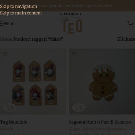
🚚 Spedizione gratuita per ordini superiori a 69€
Skip to navigation
Skip to main content
Menu
Home
/
Prodotti taggati “feltro”
Filters
Tag Natalizie
Sagoma Omino Pan di Zenzero
Natale
Feltro
,
Feltro 3mm Stampato
,
Sagome Fustellate
,
Natale