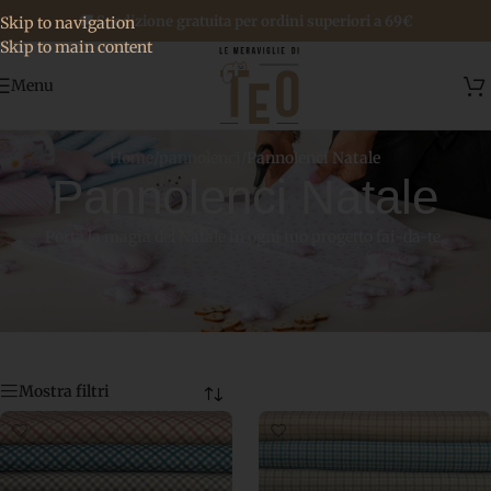
🚚 Spedizione gratuita per ordini superiori a 69€
Skip to navigation
Skip to main content
Menu
Home
/
pannolenci
/
Pannolenci Natale
Pannolenci Natale
Porta la magia del Natale in ogni tuo progetto fai-da-te.
Mostra filtri