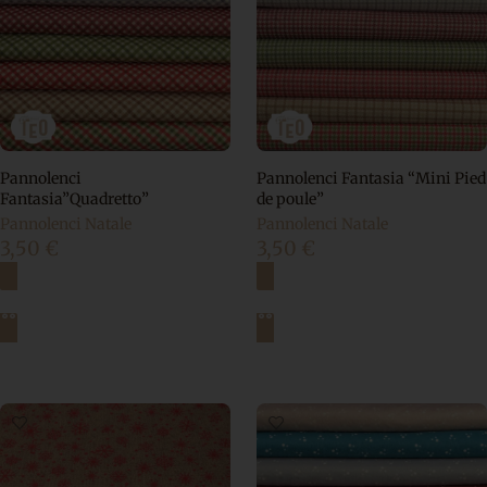
Pannolenci
Pannolenci Fantasia “Mini Pied
Fantasia”Quadretto”
de poule”
Pannolenci Natale
Pannolenci Natale
3,50
€
3,50
€
Scegli
Scegli