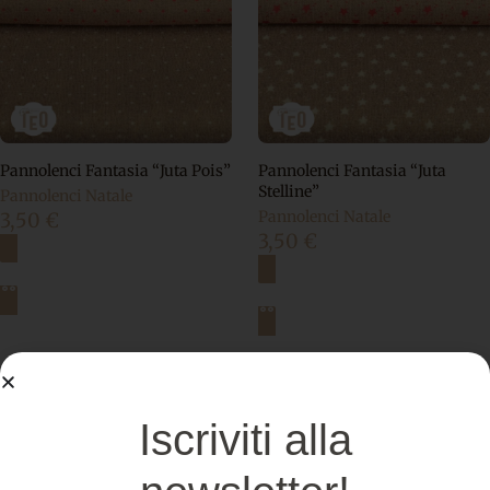
Pannolenci Fantasia “Juta Pois”
Pannolenci Fantasia “Juta
Stelline”
Pannolenci Natale
Pannolenci Natale
3,50
€
3,50
€
Scegli
Scegli
Iscriviti alla