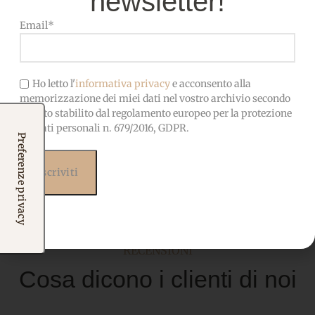
newsletter!
Email*
Ho letto l'
informativa privacy
e acconsento alla
memorizzazione dei miei dati nel vostro archivio secondo
Pannolenci Fantasia
quanto stabilito dal regolamento europeo per la protezione
“Paesaggio Innevato”
dei dati personali n. 679/2016, GDPR.
Pannolenci Natale
3,50
€
Scegli
RECENSIONI
Cosa dicono i clienti di noi