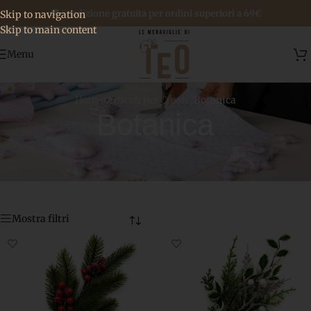
🚚 Spedizione gratuita per ordini superiori a 69€
Skip to navigation
Skip to main content
Menu
Home
/
Articoli per Creare
/
Botanica
Botanica
Mostra filtri