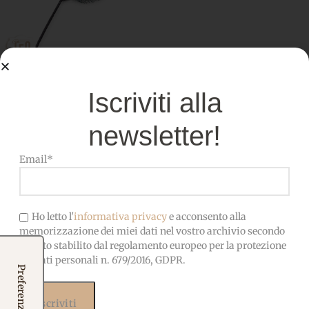
Ramo Di Pino Innevato
Iscriviti alla
Articoli per Creare
,
Botanica
3,80
€
IVA incl.
newsletter!
Aggiungi al carrello
Email*
RECENSIONI
Ho letto l'
informativa privacy
e acconsento alla
Cosa dicono i clienti di noi
memorizzazione dei miei dati nel vostro archivio secondo
quanto stabilito dal regolamento europeo per la protezione
dei dati personali n. 679/2016, GDPR.