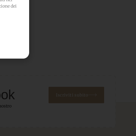
zione dei
ook
Iscriviti subito
nostro