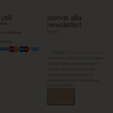
utili
Iscriviti alla
newsletter!
rdini
Email*
 e condizioni
imborsi
Ho letto l'
informativa privacy
e
acconsento alla memorizzazione
dei miei dati nel vostro archivio
secondo quanto stabilito dal
regolamento europeo per la
protezione dei dati personali n.
679/2016, GDPR.