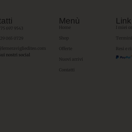
atti
Menù
Link 
Home
I miei o
075 697 9543
Shop
Termini
329 065 0729
@lemeravigliediteo.com
Offerte
Resi e r
sui nostri social
Nuovi arrivi
Contatti