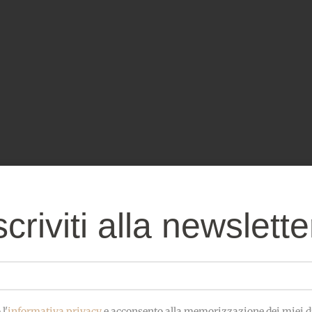
scriviti alla newslette
l'
informativa privacy
e acconsento alla memorizzazione dei miei da