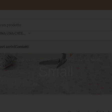
SELEZIONA UNA CATEGORIA
vi arrivi
Contatti
Home
/
Pannelli Creativi delle Meraviglie
/
Glitter
/
Small
Small