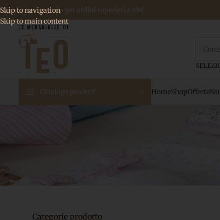
 Spedizione gratuita per ordini superiori a 69€
Skip to navigation
Skip to main content
Home
Shop
Offerte
Nuo
Catalogo prodotti
Categorie prodotto