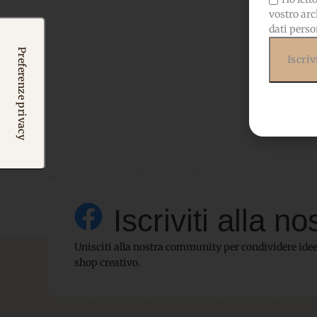
vostro arc
dati perso
Iscriviti alla
Unisciti alla nostra community per condividere idee,
shop creativo.