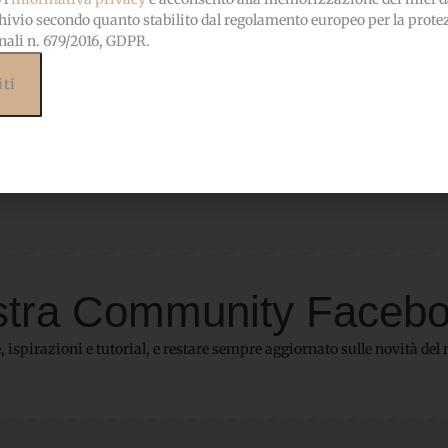
hivio secondo quanto stabilito dal regolamento europeo per la prote
nali n. 679/2016, GDPR.
 nostra Community Faceb
 ispirazioni e tutorial, e restare sempre aggiornato sulle novità del 