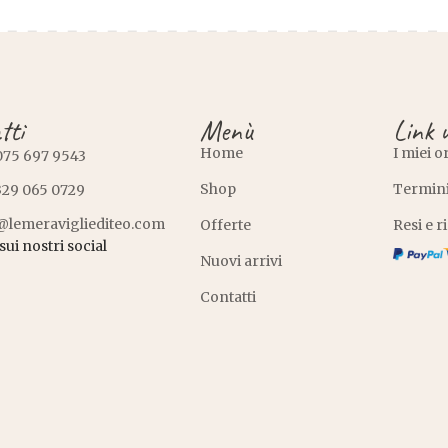
tti
Menù
Link u
Home
I miei o
075 697 9543
Shop
Termini
329 065 0729
@lemeravigliediteo.com
Offerte
Resi e 
sui nostri social
Nuovi arrivi
Contatti