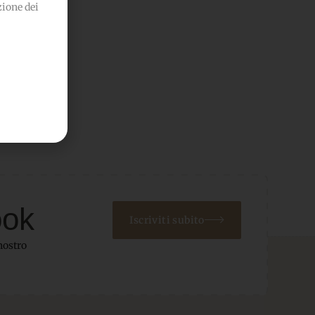
zione dei
ook
Iscriviti subito
nostro