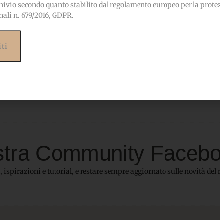
hivio secondo quanto stabilito dal regolamento europeo per la prote
nali n. 679/2016, GDPR.
 nostra Community Faceb
 ispirazioni e tutorial, e restare sempre aggiornato sulle novità del 