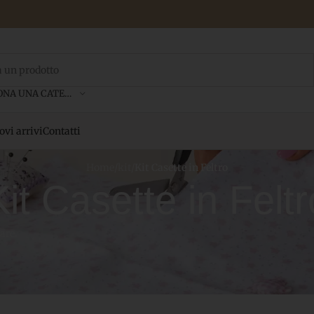
SELEZIONA UNA CATEGORIA
vi arrivi
Contatti
Home
/
kit
/
Kit Casette in Feltro
Kit Casette in Feltr
are.