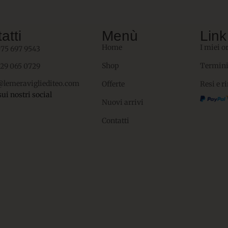
atti
Menù
Link 
Home
I miei o
075 697 9543
Shop
Termini
329 065 0729
@lemeravigliediteo.com
Offerte
Resi e r
sui nostri social
Nuovi arrivi
Contatti