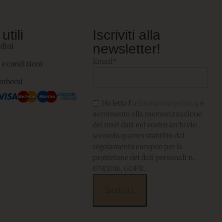
utili
Iscriviti alla
newsletter!
rdini
Email*
 e condizioni
imborsi
Ho letto l'
informativa privacy
e
acconsento alla memorizzazione
dei miei dati nel vostro archivio
secondo quanto stabilito dal
regolamento europeo per la
protezione dei dati personali n.
679/2016, GDPR.