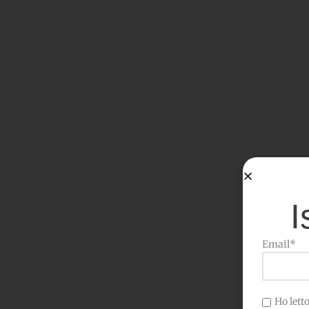
I
Email*
Ho letto 