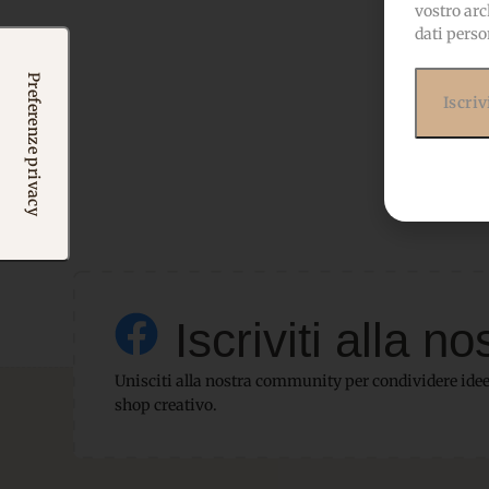
vostro arc
dati perso
Iscriviti alla
Unisciti alla nostra community per condividere idee,
shop creativo.