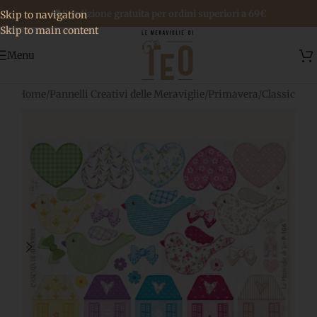
🚚 Spedizione gratuita per ordini superiori a 69€
Skip to navigation
Skip to main content
Menu
Home
/
Pannelli Creativi delle Meraviglie
/
Primavera
/
Classic