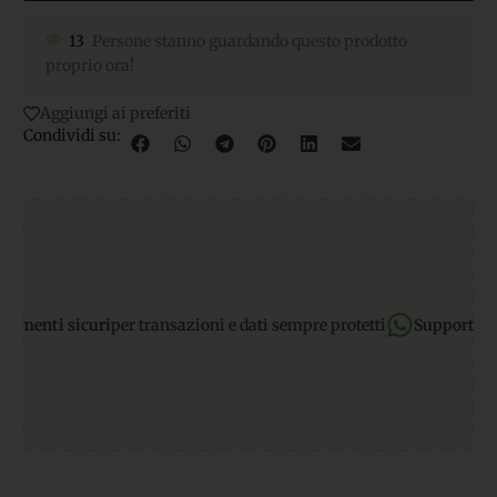
13
Persone stanno guardando questo prodotto
proprio ora!
Aggiungi ai preferiti
Condividi su:
nti sicuri
per transazioni e dati sempre protetti
Supporto What