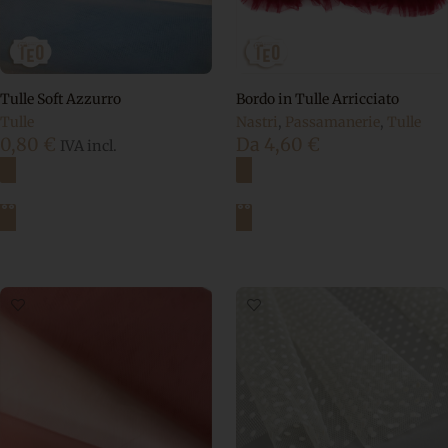
Tulle Soft Azzurro
Bordo in Tulle Arricciato
Tulle
Nastri
,
Passamanerie
,
Tulle
0,80
€
Da
4,60
€
IVA incl.
Aggiungi al carrello
Scegli