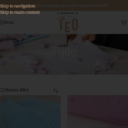
🚚 Spedizione gratuita per ordini superiori a 69€
Skip to navigation
Skip to main content
Menu
Home
/
Tessuti
/
Tulle
Tulle
Mostra filtri