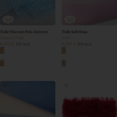
Tulle Floccato Pois Azzurro
Tulle Soft Rosa
Tessuti
,
Tulle
Tulle
6,00
€
0,80
€
IVA incl.
IVA incl.
Aggiungi al carrello
Aggiungi al carrello