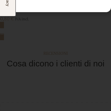
Tulle Soft Albicocca
Tulle
0,80
€
IVA incl.
Aggiungi al carrello
RECENSIONI
Cosa dicono i clienti di noi