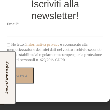
Iscriviti alla
newsletter!
Email*
Ho letto l'
informativa privacy
e acconsento alla
memorizzazione dei miei dati nel vostro archivio secondo
quanto stabilito dal regolamento europeo per la protezione
dei dati personali n. 679/2016, GDPR.
Pannolenci Fantasie “Dolci
Ricorrenze” Tortora
Pannolenci Fantasia
,
Pannolenci Cerimonie
Da
3,50
€
Scegli