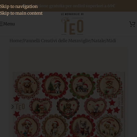
🚚 Spedizione gratuita per ordini superiori a 69€
Skip to navigation
Skip to main content
Menu
Home
/
Pannelli Creativi delle Meraviglie
/
Natale
/
Midi