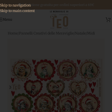
🚚 Spedizione gratuita per ordini superiori a 69€
Skip to navigation
Skip to main content
Menu
Home
/
Pannelli Creativi delle Meraviglie
/
Natale
/
Midi