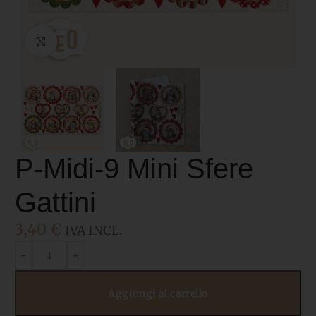
Click to enlarge
P-Midi-9 Mini Sfere
Gattini
3,40
€
IVA INCL.
Aggiungi al carrello