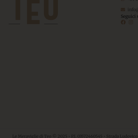
info
Seguici 
Le Meraviglie di Teo © 2025 • P.I. 03572460545 • Strada Ludovico