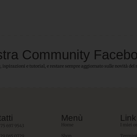
 nostra Community Faceb
 ispirazioni e tutorial, e restare sempre aggiornato sulle novità del 
atti
Menù
Link 
Home
I miei o
075 697 9543
Shop
Termini
329 065 0729