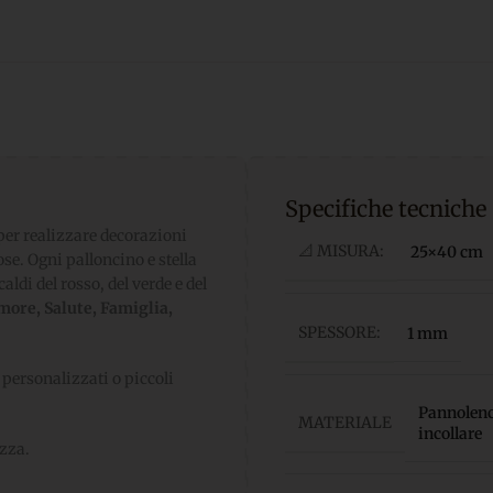
Specifiche tecniche
 per realizzare decorazioni
📐 MISURA:
25×40 cm
e. Ogni palloncino e stella
ldi del rosso, del verde e del
more, Salute, Famiglia,
SPESSORE:
1 mm
personalizzati o piccoli
Pannolenci
MATERIALE
incollare
ezza.