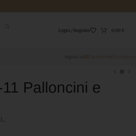
Login / Register
0,00
€
Seguici su
Facebook
e
Instagra
-11 Palloncini e
L.