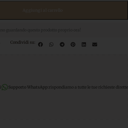
Aggiungi al carrello
no guardando questo prodotto proprio ora!
i
Condividi su:
atsApp:
rispondiamo a tutte le tue richieste dirette
Spedizione gr