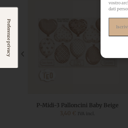
vostro arc
dati perso
ige
P-Midi-2 Palloncini Baby Rosa
3,40
€
IVA incl.