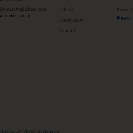
@lemeravigliediteo.com
Offerte
Resi e r
sui nostri social
Nuovi arrivi
Contatti
 Ariosto, 10 • 06063, Magione PG