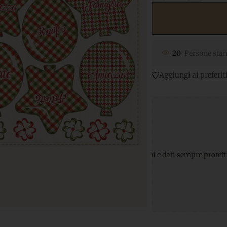
20
Persone stan
Aggiungi ai preferit
menti sicuri
per transazioni e dati sempre protetti
Supporto Wh