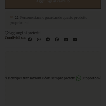
Aggiungi al carrello
22
Persone stanno guardando questo prodotto
proprio ora!
Aggiungi ai preferiti
Condividi su:
sicuri
per transazioni e dati sempre protetti
Supporto WhatsAp