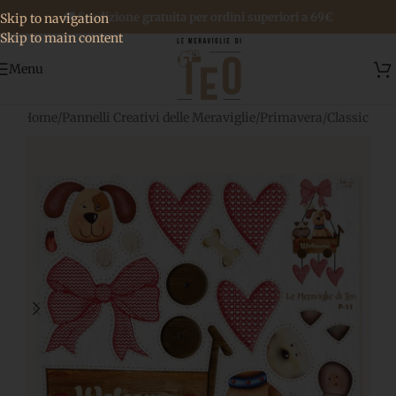
🚚 Spedizione gratuita per ordini superiori a 69€
Skip to navigation
Skip to main content
Menu
Home
/
Pannelli Creativi delle Meraviglie
/
Primavera
/
Classic