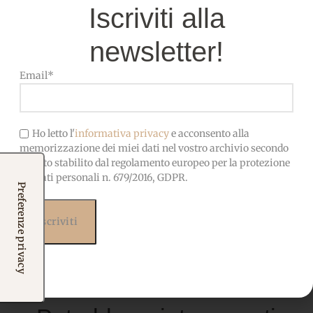
Iscriviti alla
newsletter!
COMPOSIZIONE
100% Poliestere
Email*
OEKO-TEX-Privo di sostanze
CERTIFICATO
nocive, adatto anche ai
bambini
Ho letto l'
informativa privacy
e acconsento alla
memorizzazione dei miei dati nel vostro archivio secondo
quanto stabilito dal regolamento europeo per la protezione
dei dati personali n. 679/2016, GDPR.
Prodotti correlati