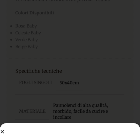
Colori Disponibili
Rosa Baby
Celeste Baby
Verde Baby
Beige Baby
Specifiche tecniche
FOGLI SINGOLI
50x40cm
Pannolenci di alta qualità,
MATERIALE
morbido, facile da cucire e
incollare
SPESSORE:
1 mm