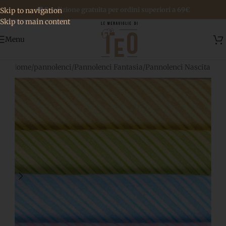
🚚 Spedizione gratuita per ordini superiori a 69€
Skip to navigation
Skip to main content
Menu
Home
/
pannolenci
/
Pannolenci Fantasia
/
Pannolenci Nascita