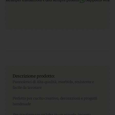
curi
per transazioni e dati sempre protetti
Supporto WhatsApp:
r
Descrizione prodotto:
Pannolenci di Alta qualità, morbido, resistente e
facile da lavorare
Perfetto per cucito creativo, decorazioni e progetti
handmade
Per trasformare un’idea in un piccolo incanto