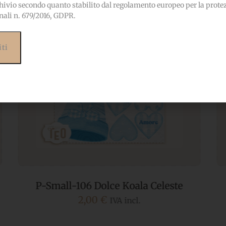
hivio secondo quanto stabilito dal regolamento europeo per la prote
nali n. 679/2016, GDPR.
P-Small-103 Dono dal Cielo Celeste
2,00
€
IVA incl.