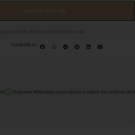
Aggiungi al carrello
no guardando questo prodotto proprio ora!
i
Condividi su:
hatsApp:
rispondiamo a tutte le tue richieste dirette
Spedizione g