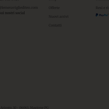
@lemeravigliediteo.com
Offerte
Resi e r
sui nostri social
Nuovi arrivi
Contatti
 Ariosto, 10 • 06063, Magione PG