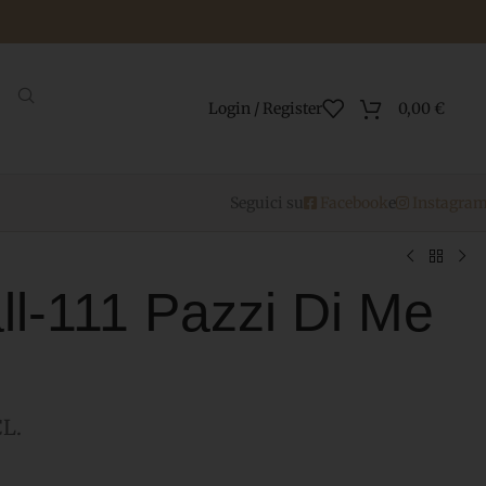
Login / Register
0,00
€
Seguici su
Facebook
e
Instagra
l-111 Pazzi Di Me
L.