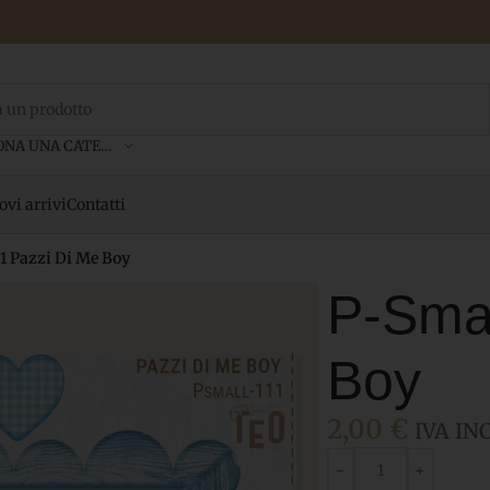
SELEZIONA UNA CATEGORIA
vi arrivi
Contatti
1 Pazzi Di Me Boy
P-Smal
Boy
2,00
€
IVA INC