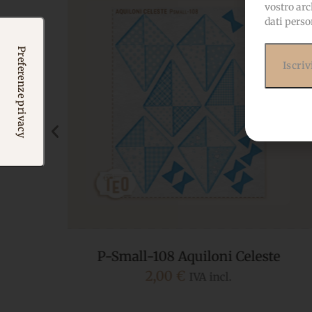
vostro arc
dati perso
te
P-Small-106 Dolce Koala Celeste
2,00
€
IVA incl.