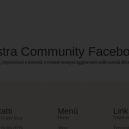
 nostra Community Faceb
 ispirazioni e tutorial, e restare sempre aggiornato sulle novità del 
atti
Menù
Link 
Home
I miei o
075 697 9543
Shop
Termini
329 065 0729