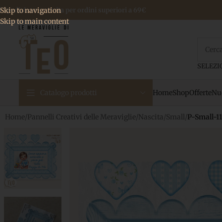
 Spedizione gratuita per ordini superiori a 69€
Skip to navigation
Skip to main content
Home
Shop
Offerte
Nuo
Catalogo prodotti
Home
/
Pannelli Creativi delle Meraviglie
/
Nascita
/
Small
/
P-Small-11