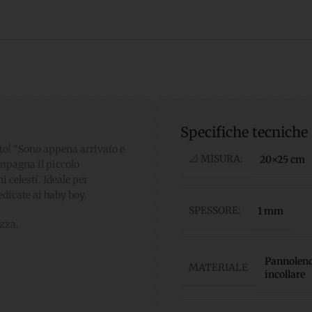
Specifiche tecniche
to! “Sono appena arrivato e
📐 MISURA:
20×25 cm
ompagna il piccolo
i celesti. Ideale per
dicate ai baby boy.
SPESSORE:
1 mm
ezza.
Pannolenci
MATERIALE
incollare