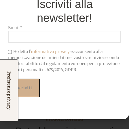
Iscriviti alla
newsletter!
COMPOSIZIONE
100% Poliestere
Email*
OEKO-TEX-Privo di sostanze
CERTIFICATO
nocive, adatto anche ai
Ho letto l'
informativa privacy
e acconsento alla
bambini
memorizzazione dei miei dati nel vostro archivio secondo
quanto stabilito dal regolamento europeo per la protezione
dei dati personali n. 679/2016, GDPR.
Prodotti correlati