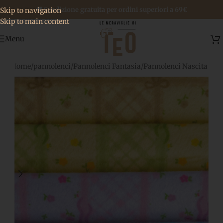
🚚 Spedizione gratuita per ordini superiori a 69€
Skip to navigation
Skip to main content
Menu
Home
/
pannolenci
/
Pannolenci Fantasia
/
Pannolenci Nascita