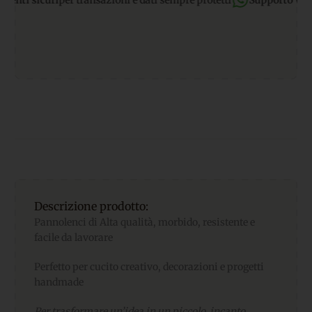
sicuri
per transazioni e dati sempre protetti
Supporto WhatsAp
Descrizione prodotto:
Pannolenci di Alta qualità, morbido, resistente e
facile da lavorare
Perfetto per cucito creativo, decorazioni e progetti
handmade
Per trasformare un’idea in un piccolo incanto