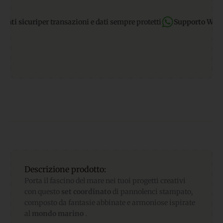
sicuri
per transazioni e dati sempre protetti
Supporto WhatsAp
Descrizione prodotto:
Porta il fascino del mare nei tuoi progetti creativi
con questo
set coordinato
di pannolenci stampato,
composto da fantasie abbinate e armoniose ispirate
al
mondo marino
.