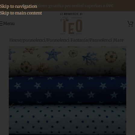
🚚 Spedizione gratuita per ordini superiori a 69€
Skip to navigation
Skip to main content
Menu
Home
/
pannolenci
/
Pannolenci Fantasia
/
Pannolenci Mare