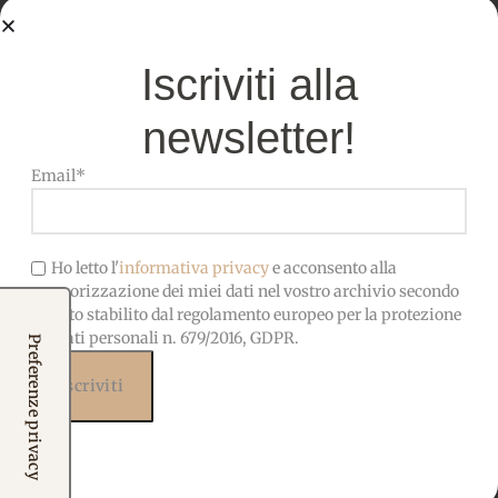
incollare
Iscriviti alla
SPESSORE:
1 mm
newsletter!
DIMENSIONE FOGLI
50x40cm
Email*
OEKO-TEX-Privo di sostanze
Ho letto l'
informativa privacy
e acconsento alla
CERTIFICATO
nocive, adatto anche ai
memorizzazione dei miei dati nel vostro archivio secondo
bambini
quanto stabilito dal regolamento europeo per la protezione
dei dati personali n. 679/2016, GDPR.