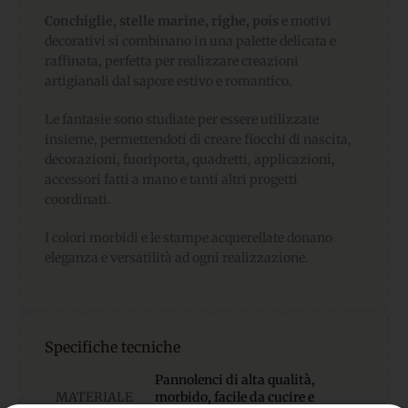
Conchiglie, stelle marine, righe, pois
e motivi
decorativi si combinano in una palette delicata e
raffinata, perfetta per realizzare creazioni
artigianali dal sapore estivo e romantico.
Le fantasie sono studiate per essere utilizzate
insieme, permettendoti di creare fiocchi di nascita,
decorazioni, fuoriporta, quadretti, applicazioni,
accessori fatti a mano e tanti altri progetti
coordinati.
I colori morbidi e le stampe acquerellate donano
eleganza e versatilità ad ogni realizzazione.
Specifiche tecniche
Pannolenci di alta qualità,
MATERIALE
morbido, facile da cucire e