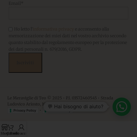
Email*
Ho letto l'
informativa privacy
e acconsento alla
memorizzazione dei miei dati nel vostro archivio secondo
quanto stabilito dal regolamento europeo per la protezione
dei dati personali n. 679/2016, GDPR.
Le Meraviglie di Teo © 2025 • P.I. 03572460545 • Strada
Ludovico Ariosto, 10 • 06063, Magione PG
💬 Hai bisogno di aiuto?
•
Privacy Policy
Cookie Policy
Shop
Carrello
Il mio account