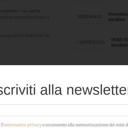
le marina
e una
stella
Pannolenci
MATERIALE
ando un’atmosfera fresca e
incollare
ta o qualsiasi ambiente che
OEKO-TEX
CERTIFICATO
bambini
scriviti alla newslette
Prodotti correlati
l'
informativa privacy
e acconsento alla memorizzazione dei miei da