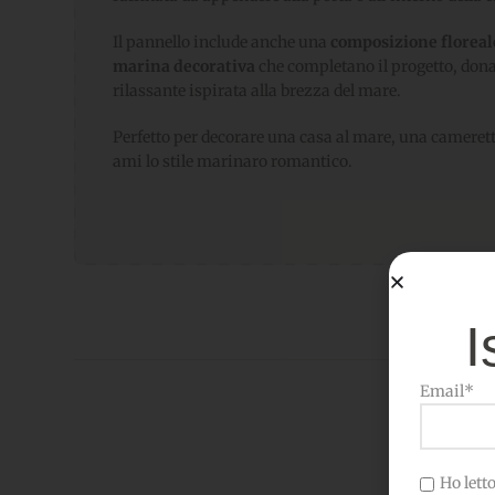
Il pannello include anche una
composizione florea
marina decorativa
che completano il progetto, don
rilassante ispirata alla brezza del mare.
Perfetto per decorare una casa al mare, una cameret
ami lo stile marinaro romantico.
I
Email*
Ho letto 