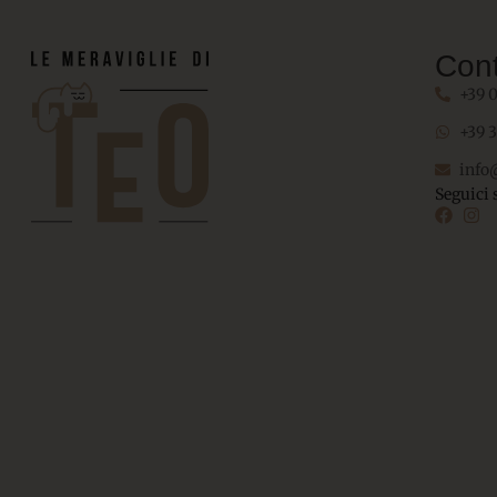
Cont
+39 
+39 
info
Seguici 