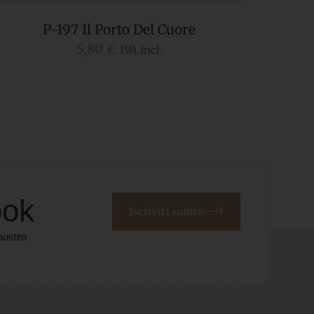
P-197 Il Porto Del Cuore
5,80
€
IVA incl.
ook
Iscriviti subito
nostro