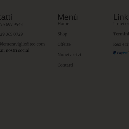
atti
Menù
Link 
Home
I miei o
075 697 9543
Shop
Termini
329 065 0729
@lemeravigliediteo.com
Offerte
Resi e r
sui nostri social
Nuovi arrivi
Contatti