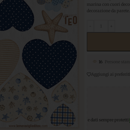
marina con cuori decora
decorazione da parete.
16
Persone stan
Aggiungi ai preferit
icuri
per transazioni e dati sempre protetti
Supporto WhatsApp: