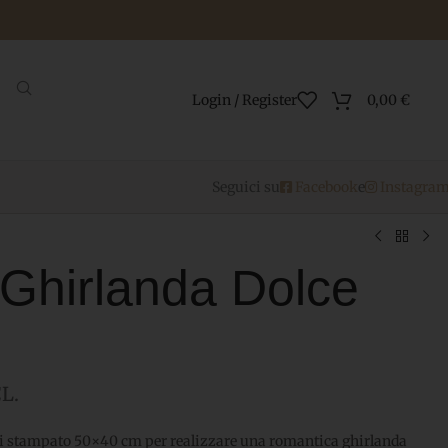
Login / Register
0,00
€
Seguici su
Facebook
e
Instagra
Ghirlanda Dolce
L.
i stampato 50×40 cm per realizzare una romantica ghirlanda