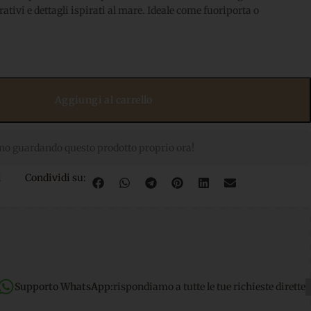
tivi e dettagli ispirati al mare. Ideale come fuoriporta o
Aggiungi al carrello
no guardando questo prodotto proprio ora!
i
Condividi su:
rispondiamo a tutte le tue richieste dirette
Spedizione gratuita
p