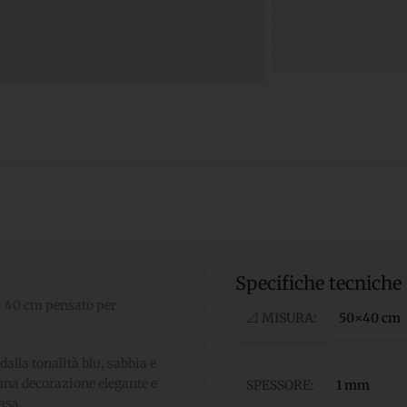
Specifiche tecniche
× 40 cm pensato per
📐 MISURA:
50×40 cm
alla tonalità blu, sabbia e
na decorazione elegante e
SPESSORE:
1 mm
casa.