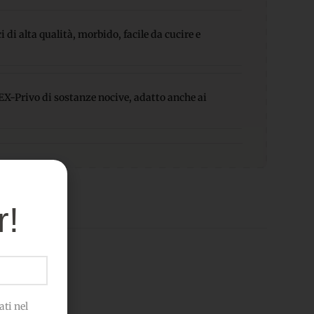
 di alta qualità, morbido, facile da cucire e
-Privo di sostanze nocive, adatto anche ai
r!
ti nel