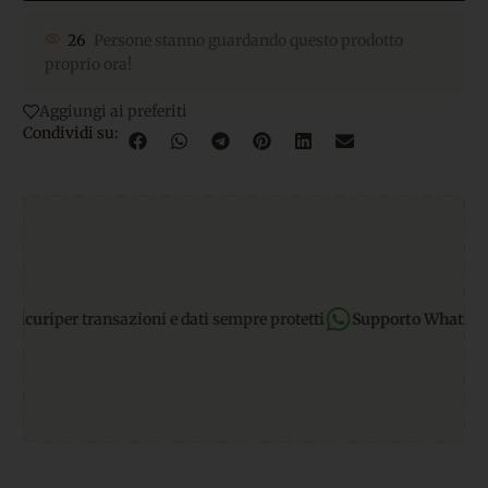
26
Persone stanno guardando questo prodotto
proprio ora!
Aggiungi ai preferiti
Condividi su:
curi
per transazioni e dati sempre protetti
Supporto WhatsApp:
r