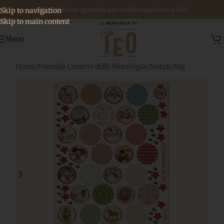
🚚 Spedizione gratuita per ordini superiori a 69€
Skip to navigation
Skip to main content
Menu
Home
/
Pannelli Creativi delle Meraviglie
/
Natale
/
Big