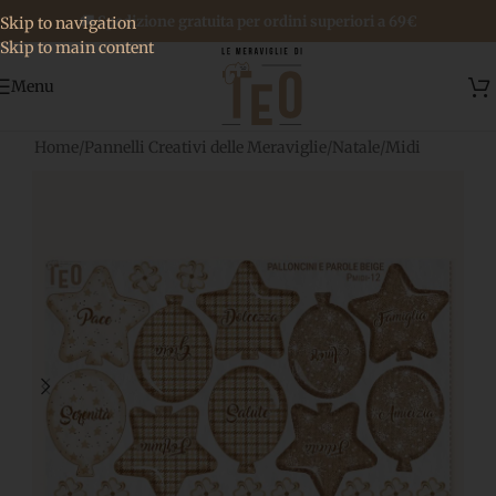
🚚 Spedizione gratuita per ordini superiori a 69€
Skip to navigation
Skip to main content
Menu
Home
/
Pannelli Creativi delle Meraviglie
/
Natale
/
Midi