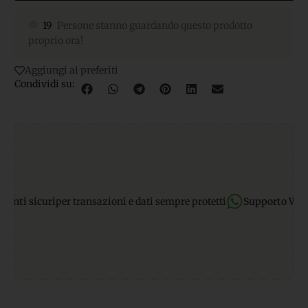
19
Persone stanno guardando questo prodotto
proprio ora!
Aggiungi ai preferiti
Condividi su:
i sicuri
per transazioni e dati sempre protetti
Supporto WhatsA