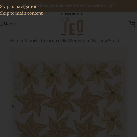
🚚 Spedizione gratuita per ordini superiori a 69€
Skip to navigation
Skip to main content
Menu
Home
/
Pannelli Creativi delle Meraviglie
/
Nascita
/
Small