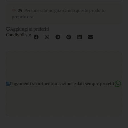
25
Persone stanno guardando questo prodotto
proprio ora!
Aggiungi ai preferiti
Condividi su:
amenti sicuri
per transazioni e dati sempre protetti
Supporto W