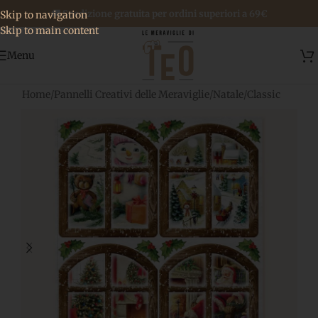
🚚 Spedizione gratuita per ordini superiori a 69€
Skip to navigation
Skip to main content
Menu
Home
/
Pannelli Creativi delle Meraviglie
/
Natale
/
Classic