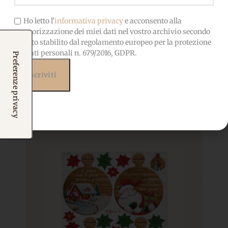
Ho letto l'
informativa privacy
e acconsento alla
memorizzazione dei miei dati nel vostro archivio secondo
quanto stabilito dal regolamento europeo per la protezione
dei dati personali n. 679/2016, GDPR.
Prodotti correlati
Potrebbero interessarti
anche...