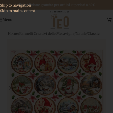
🚚 Spedizione gratuita per ordini superiori a 69€
Skip to navigation
Skip to main content
Menu
Home
/
Pannelli Creativi delle Meraviglie
/
Natale
/
Classic