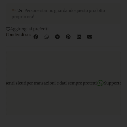
24
Persone stanno guardando questo prodotto
proprio ora!
Aggiungi ai preferiti
Condividi su:
ti sicuri
per transazioni e dati sempre protetti
Supporto Whats