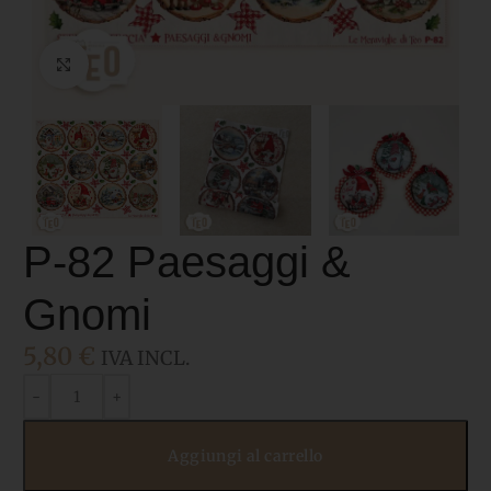
Click to enlarge
P-82 Paesaggi &
Gnomi
5,80
€
IVA INCL.
Aggiungi al carrello