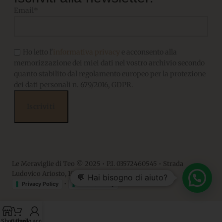
Email*
Ho letto l'
informativa privacy
e acconsento alla
memorizzazione dei miei dati nel vostro archivio secondo
quanto stabilito dal regolamento europeo per la protezione
dei dati personali n. 679/2016, GDPR.
Le Meraviglie di Teo © 2025 • P.I. 03572460545 • Strada
Ludovico Ariosto, 10 • 06063, Magione PG
💬 Hai bisogno di aiuto?
•
Privacy Policy
Cookie Policy
Shop
Carrello
Il mio account