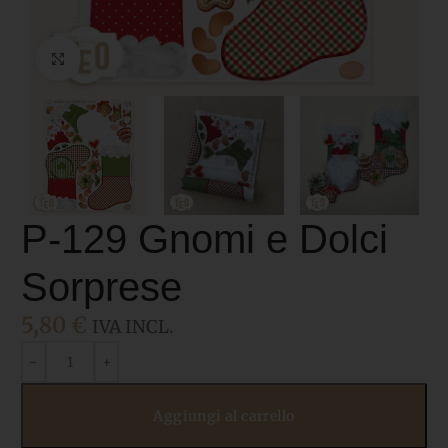
Click to enlarge
P-129 Gnomi e Dolci
Sorprese
5,80
€
IVA INCL.
Aggiungi al carrello