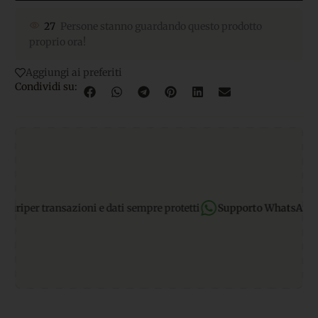
27
Persone stanno guardando questo prodotto
proprio ora!
Aggiungi ai preferiti
Condividi su:
i
per transazioni e dati sempre protetti
Supporto WhatsApp:
risp