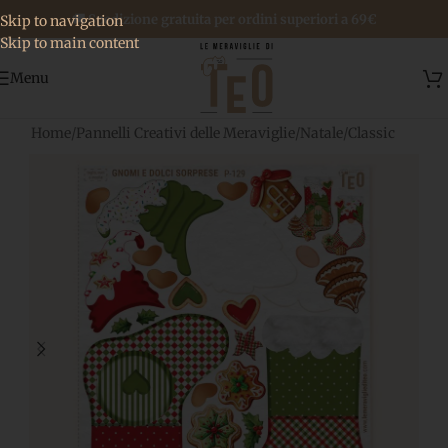
🚚 Spedizione gratuita per ordini superiori a 69€
Skip to navigation
Skip to main content
Menu
Home
/
Pannelli Creativi delle Meraviglie
/
Natale
/
Classic