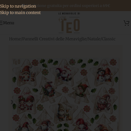
🚚 Spedizione gratuita per ordini superiori a 69€
Skip to navigation
Skip to main content
Menu
Home
/
Pannelli Creativi delle Meraviglie
/
Natale
/
Classic