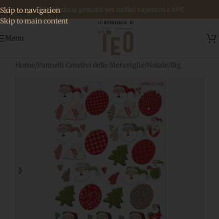
🚚 Spedizione gratuita per ordini superiori a 69€
Skip to navigation
Skip to main content
Menu
Home
/
Pannelli Creativi delle Meraviglie
/
Natale
/
Big