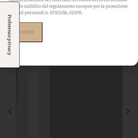
Prodotti correlati
quanto stabilito dal regolamento europeo per la protezione
dei dati personali n. 679/2016, GDPR.
Potrebbero interessarti
anche...