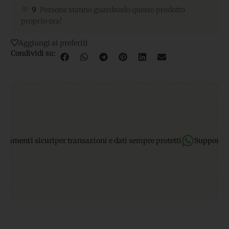
9
Persone stanno guardando questo prodotto
proprio ora!
Aggiungi ai preferiti
Condividi su:
menti sicuri
per transazioni e dati sempre protetti
Supporto Wh