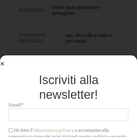
Feltro 3mm stampato e
MATERIALE
pretagliato
STRUMENTI
ago, filo, colla a caldo o
NECESSARI
per tessuti
DIMENSIONI
22.5 x 13.5 x 8,5
CALENDARIO FINITO
cm circa
Iscriviti alla
newsletter!
Email*
Ho letto l'
informativa privacy
e acconsento alla
memorizzazione dei miei dati nel vostro archivio secondo