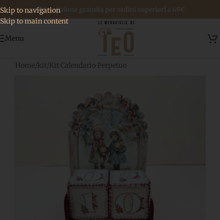
🚚 Spedizione gratuita per ordini superiori a 69€
Skip to navigation
Skip to main content
Menu
Home
/
kit
/
Kit Calendario Perpetuo