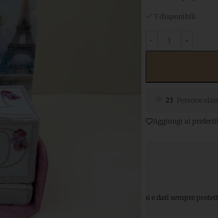
7 disponibili
23
Persone stan
Aggiungi ai preferit
nti sicuri
per transazioni e dati sempre protetti
Supporto Wha