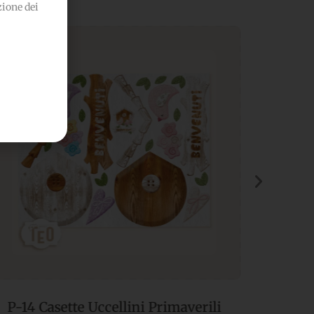
zione dei
Calendario Perpetuo”Lavanda”