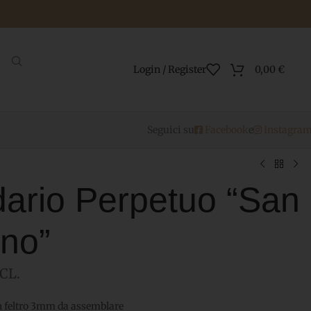
Login / Register
0,00
€
Seguici su
Facebook
e
Instagra
ario Perpetuo “San
ino”
CL.
n feltro 3mm da assemblare