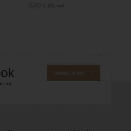
13,80
€
IVA incl.
ook
Iscriviti subito
nostro