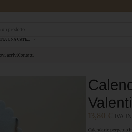
SELEZIONA UNA CATEGORIA
vi arrivi
Contatti
Calend
Valent
13,80
€
IVA IN
Calendario perpetuo i