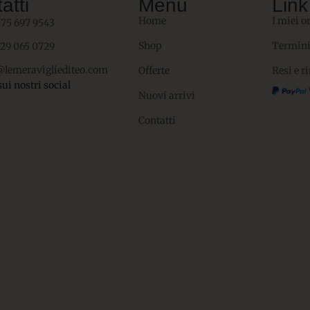
atti
Menù
Link 
Home
I miei o
075 697 9543
Shop
Termini
329 065 0729
@lemeravigliediteo.com
Offerte
Resi e r
sui nostri social
Nuovi arrivi
Contatti