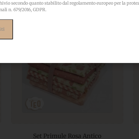
hivio secondo quanto stabilito dal regolamento europeo per la prote
nali n. 679/2016, GDPR.
P-14 Casette Uccellini Primaverili