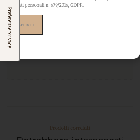
dei dati personali n. 679/2016, GDPR.
SPESSORE:
1 mm
OEKO-TEX-Privo di sostanze
CERTIFICATO
nocive, adatto anche ai
bambini
Prodotti correlati