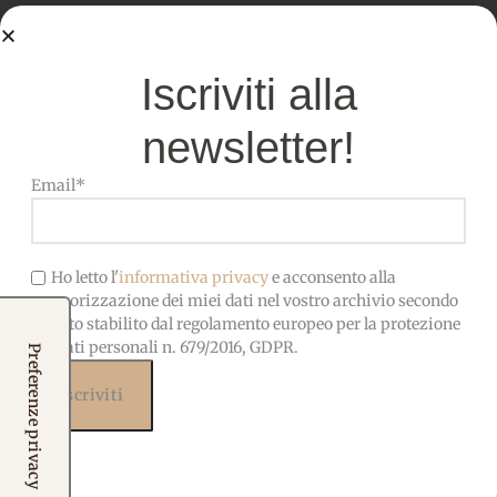
Panna
Panna Melange
Carne
Iscriviti alla
Albicocca
Rosa Antico
newsletter!
Email*
Specifiche tecniche
FOGLI
45×50 cm – Pezzi separati, non
SINGOLI
uniti
Ho letto l'
informativa privacy
e acconsento alla
memorizzazione dei miei dati nel vostro archivio secondo
quanto stabilito dal regolamento europeo per la protezione
25x180cm – Altezza fissa,
dei dati personali n. 679/2016, GDPR.
acquistabile in multipli da 25
METRAGGIO
cm. Il taglio viene fornito in un
unico pezzo continuo
Pannolenci di alta qualità,