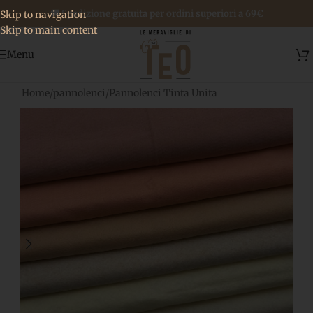
🚚 Spedizione gratuita per ordini superiori a 69€
Skip to navigation
Skip to main content
Menu
Home
/
pannolenci
/
Pannolenci Tinta Unita