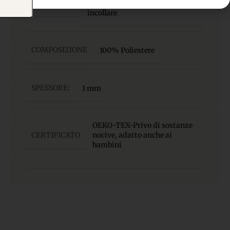
MATERIALE
morbido, facile da cucire e
incollare
COMPOSIZIONE
100% Poliestere
SPESSORE:
1 mm
OEKO-TEX-Privo di sostanze
CERTIFICATO
nocive, adatto anche ai
bambini