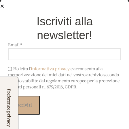
Cielo
Turchese
Azzurro
Iscriviti alla
Bluette
Blu Notte
newsletter!
Email*
Specifiche tecniche
FOGLI
45×50 cm – Pezzi separati, non
SINGOLI
uniti
Ho letto l'
informativa privacy
e acconsento alla
memorizzazione dei miei dati nel vostro archivio secondo
quanto stabilito dal regolamento europeo per la protezione
dei dati personali n. 679/2016, GDPR.
25x180cm – Altezza fissa,
acquistabile in multipli da 25
METRAGGIO
cm. Il taglio viene fornito in un
unico pezzo continuo
Pannolenci di alta qualità,