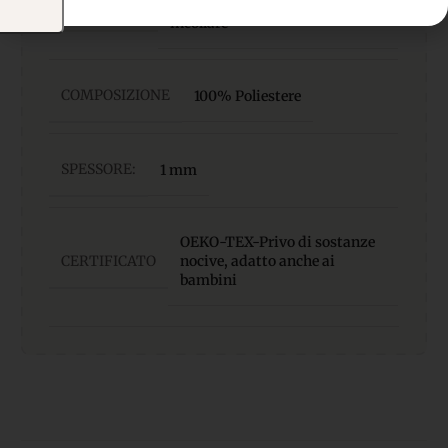
MATERIALE
morbido, facile da cucire e
incollare
COMPOSIZIONE
100% Poliestere
SPESSORE:
1 mm
OEKO-TEX-Privo di sostanze
CERTIFICATO
nocive, adatto anche ai
bambini