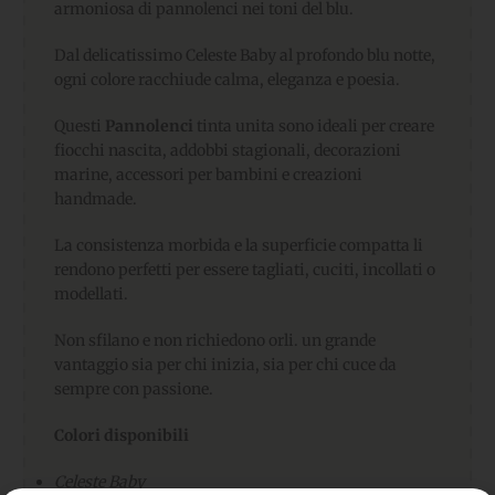
armoniosa di pannolenci nei toni del blu.
Dal delicatissimo Celeste Baby al profondo blu notte,
ogni colore racchiude calma, eleganza e poesia.
Questi
Pannolenci
tinta unita sono ideali per creare
fiocchi nascita, addobbi stagionali, decorazioni
marine, accessori per bambini e creazioni
handmade.
La consistenza morbida e la superficie compatta li
rendono perfetti per essere tagliati, cuciti, incollati o
modellati.
Non sfilano e non richiedono orli. un grande
vantaggio sia per chi inizia, sia per chi cuce da
sempre con passione.
Colori disponibili
Celeste Baby