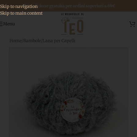
🚚 Spedizione gratuita per ordini superiori a 69€
Skip to navigation
Skip to main content
Menu
Home
/
Bambole
/
Lana per Capelli