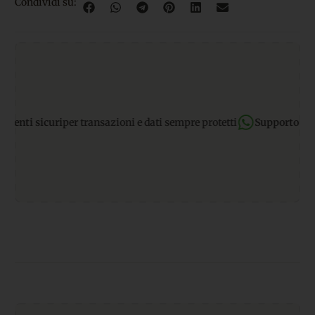
Condividi su:
ti sicuri
per transazioni e dati sempre protetti
Supporto Whats