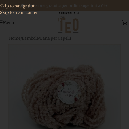
🚚 Spedizione gratuita per ordini superiori a 69€
Skip to navigation
Skip to main content
Menu
Home
/
Bambole
/
Lana per Capelli