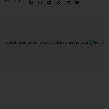
Condividi su:
 sicuri
per transazioni e dati sempre protetti
Supporto WhatsAp