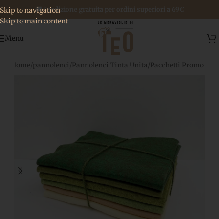
🚚 Spedizione gratuita per ordini superiori a 69€
Skip to navigation
Skip to main content
Menu
Home
/
pannolenci
/
Pannolenci Tinta Unita
/
Pacchetti Promo