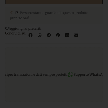
17
Persone stanno guardando questo prodotto
proprio ora!
Aggiungi ai preferiti
Condividi su:
i
per transazioni e dati sempre protetti
Supporto WhatsApp:
risp