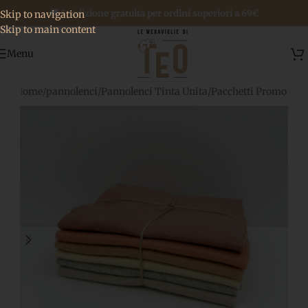
🚚 Spedizione gratuita per ordini superiori a 69€
Skip to navigation
Skip to main content
Menu
Home
/
pannolenci
/
Pannolenci Tinta Unita
/
Pacchetti Promo