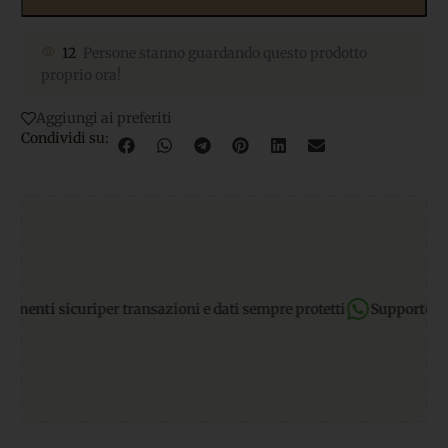
12
Persone stanno guardando questo prodotto
proprio ora!
Aggiungi ai preferiti
Condividi su:
nti sicuri
per transazioni e dati sempre protetti
Supporto What