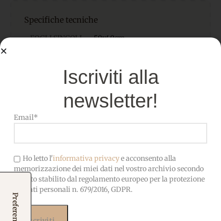
Specifiche tecniche
FOGLI SINGOLI
50x40cm
Iscriviti alla
Pannolenci di alta qualità,
MATERIALE
morbido, facile da cucire e
incollare
newsletter!
Email*
SPESSORE:
1 mm
Ho letto l'
informativa privacy
e acconsento alla
COMPOSIZIONE
100% Poliestere
memorizzazione dei miei dati nel vostro archivio secondo
quanto stabilito dal regolamento europeo per la protezione
dei dati personali n. 679/2016, GDPR.
OEKO-TEX-Privo di sostanze
CERTIFICATO
nocive, adatto anche ai
bambini