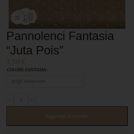
Click to enlarge
Pannolenci Fantasia
“Juta Pois”
3,50
€
COLORE FANTASIA
Aggiungi al carrello