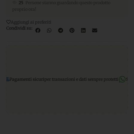
25
Persone stanno guardando questo prodotto
proprio ora!
Aggiungi ai preferiti
Condividi su:
menti sicuri
per transazioni e dati sempre protetti
Supporto Wh