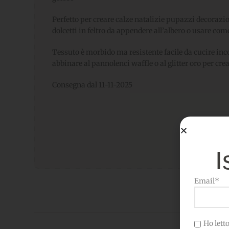
Perfetto per creare calze natalizie pupazzi decorazi
dolcetti in feltro da appendere all’albero o usare co
Tessuto è morbido ma resistente facile da cucire inc
abbinare al pannolenci waffle o al glitter oro per cr
Consegna dal 11-11-2025
I
Email*
Ho letto 