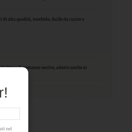
 di alta qualità, morbido, facile da cucire e
-Privo di sostanze nocive, adatto anche ai
r!
ti nel