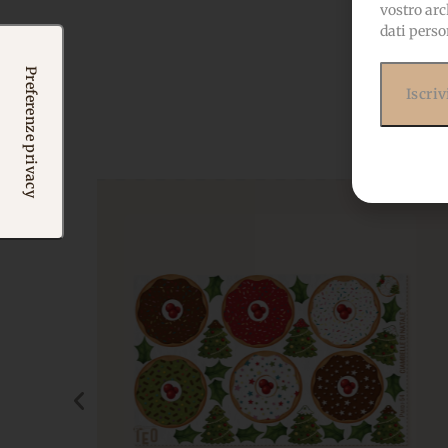
vostro arc
dati perso
Potr