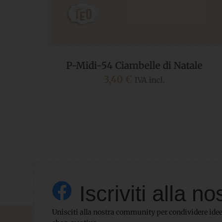
ale
Kit Porta Panettone da 1 kg Elegance
Da
7,80
€
Iscriviti alla
Unisciti alla nostra community per condividere idee,