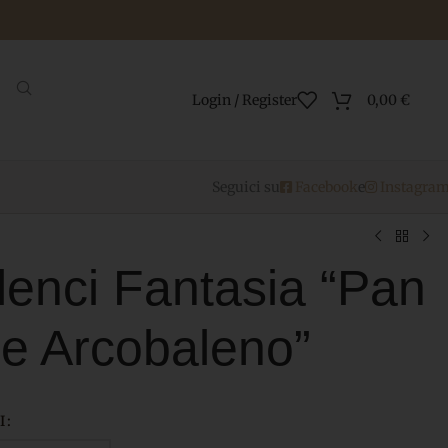
Login / Register
0,00
€
Seguici su
Facebook
e
Instagra
enci Fantasia “Pan
lle Arcobaleno”
I