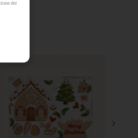
zione dei
he...