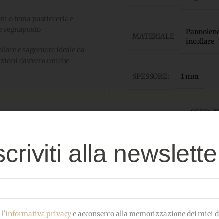
oni o tema pasticceria e
me segnaposto
Pannolenci
MATERIALE
incollare
ollare e sagomare ideale da
eazioni davvero uniche
SPESSORE:
1 mm
OEKO-TEX
CERTIFICATO
bambini
scriviti alla newslette
l'
informativa privacy
e acconsento alla memorizzazione dei miei da