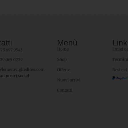
atti
Menù
Link 
Home
I miei o
075 697 9543
Shop
Termini
329 065 0729
@lemeravigliediteo.com
Offerte
Resi e r
sui nostri social
Nuovi arrivi
Contatti