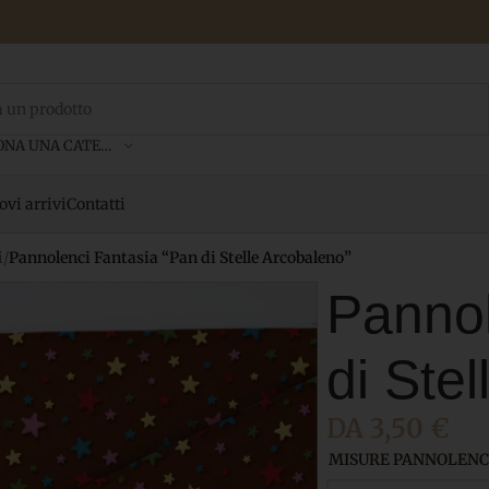
SELEZIONA UNA CATEGORIA
vi arrivi
Contatti
i
/
Pannolenci Fantasia “Pan di Stelle Arcobaleno”
Pannol
di Ste
DA
3,50
€
MISURE PANNOLENC