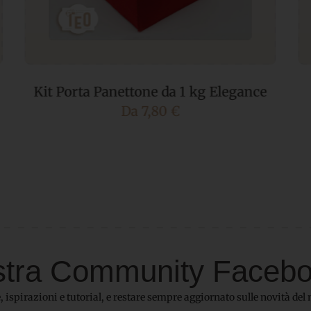
P-164 Casetta Golosa
5,80
€
IVA incl.
 nostra Community Faceb
 ispirazioni e tutorial, e restare sempre aggiornato sulle novità del 