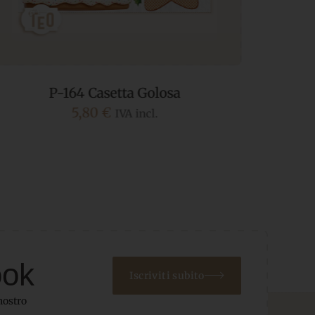
P-Small-89 Pasticcini Misti
P-
2,00
€
IVA incl.
ook
Iscriviti subito
nostro