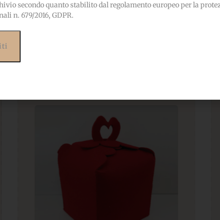
hivio secondo quanto stabilito dal regolamento europeo per la prote
nali n. 679/2016, GDPR.
Prodotti correlati
ebbero interessarti anc