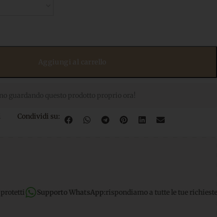
Aggiungi al carrello
no guardando questo prodotto proprio ora!
i
Condividi su:
to WhatsApp:
rispondiamo a tutte le tue richieste dirette
Spedizi