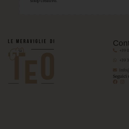
shop creativo.
Cont
+39 
+39 
info
Seguici 